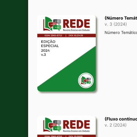
(Número Temát
v. 3 (2024)
Número Temático:
(Fluxo contínu
v. 2 (2024)