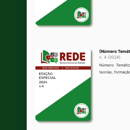
(Número Temát
v. 4 (2024)
Número Temátic
teorias, formaçã