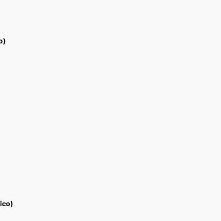
o)
ico)