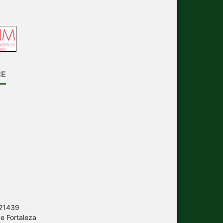
CE
.21439
e Fortaleza