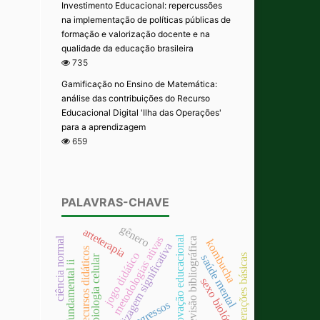
Investimento Educacional: repercussões
na implementação de políticas públicas de
formação e valorização docente e na
qualidade da educação brasileira
735
Gamificação no Ensino de Matemática:
análise das contribuições do Recurso
Educacional Digital 'Ilha das Operações'
para a aprendizagem
659
PALAVRAS-CHAVE
gênero
arteterapia
inovação educacional
metodologias ativas
ciência normal
revisão bibliográfica
kombucha
aprendizagem significativa
recursos didáticos
jogo didático
operações básicas
saúde mental
biologia celular
ensino fundamental ii
sexo biológico
egressos