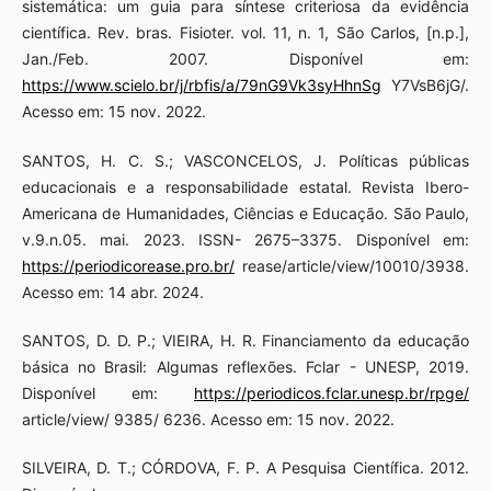
sistemática: um guia para síntese criteriosa da evidência
científica. Rev. bras. Fisioter. vol. 11, n. 1, São Carlos, [n.p.],
Jan./Feb. 2007. Disponível em:
https://www.scielo.br/j/rbfis/a/79nG9Vk3syHhnSg
Y7VsB6jG/.
Acesso em: 15 nov. 2022.
SANTOS, H. C. S.; VASCONCELOS, J. Políticas públicas
educacionais e a responsabilidade estatal. Revista Ibero-
Americana de Humanidades, Ciências e Educação. São Paulo,
v.9.n.05. mai. 2023. ISSN- 2675–3375. Disponível em:
https://periodicorease.pro.br/
rease/article/view/10010/3938.
Acesso em: 14 abr. 2024.
SANTOS, D. D. P.; VIEIRA, H. R. Financiamento da educação
básica no Brasil: Algumas reflexões. Fclar - UNESP, 2019.
Disponível em:
https://periodicos.fclar.unesp.br/rpge/
article/view/ 9385/ 6236. Acesso em: 15 nov. 2022.
SILVEIRA, D. T.; CÓRDOVA, F. P. A Pesquisa Científica. 2012.