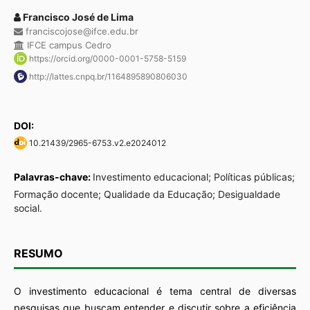
Francisco José de Lima
franciscojose@ifce.edu.br
IFCE campus Cedro
https://orcid.org/0000-0001-5758-5159
http://lattes.cnpq.br/1164895890806030
DOI:
10.21439/2965-6753.v2.e2024012
Palavras-chave:
Investimento educacional; Políticas públicas;
Formação docente; Qualidade da Educação; Desigualdade
social.
RESUMO
O investimento educacional é tema central de diversas
pesquisas que buscam entender e discutir sobre a eficiência