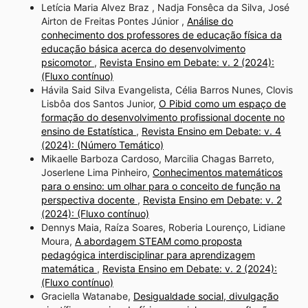
Letícia Maria Alvez Braz , Nadja Fonsêca da Silva, José
Airton de Freitas Pontes Júnior ,
Análise do
conhecimento dos professores de educação física da
educação básica acerca do desenvolvimento
psicomotor
,
Revista Ensino em Debate: v. 2 (2024):
(Fluxo contínuo)
Hávila Said Silva Evangelista, Célia Barros Nunes, Clovis
Lisbôa dos Santos Junior,
O Pibid como um espaço de
formação do desenvolvimento profissional docente no
ensino de Estatística
,
Revista Ensino em Debate: v. 4
(2024): (Número Temático)
Mikaelle Barboza Cardoso, Marcilia Chagas Barreto,
Joserlene Lima Pinheiro,
Conhecimentos matemáticos
para o ensino: um olhar para o conceito de função na
perspectiva docente
,
Revista Ensino em Debate: v. 2
(2024): (Fluxo contínuo)
Dennys Maia, Raíza Soares, Roberia Lourenço, Lidiane
Moura,
A abordagem STEAM como proposta
pedagógica interdisciplinar para aprendizagem
matemática
,
Revista Ensino em Debate: v. 2 (2024):
(Fluxo contínuo)
Graciella Watanabe,
Desigualdade social, divulgação