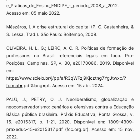
e_Praticas_de_Ensino_ENDIPE_-_periodo_2008_a_2012.
Acesso em: 05 maio 2022.
Mészáros, I. A crise estrutural do capital (P. C. Castanheira, &
S. Lessa, Trad.). São Paulo: Boitempo, 2009.
OLIVEIRA, H. L. G.; LEIRO, A. C. R. Políticas de formação de
professores no Brasil: referenciais legais em foco. Pro-
Posições, Campinas, SP, v. 30, e20170086, 2019. Disponível
em:
https://www.scielo.br/j/pp/a/R3qWFzj9Kjcztng7YgJtwxc/?
format=
pdf&lang=pt. Acesso em: 15 abr. 2024.
PALÚ, J.; PETRY, O. J. Neoliberalismo, globalização e
neoconservadorismo: cenários e ofensivas contra a Educação
Básica pública brasileira. Práxis Educativa, Ponta Grossa, v.
15, e2015317, p. 1-21, 2020. Disponível em: 1809-4309-
praxeduc-15-e2015317.pdf (fcc.org.br). Acesso em: 15 nov.
2022.