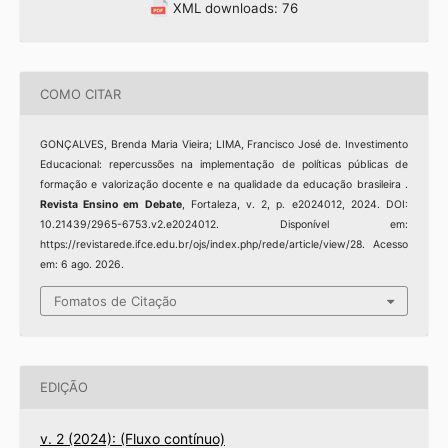
XML downloads: 76
COMO CITAR
GONÇALVES, Brenda Maria Vieira; LIMA, Francisco José de. Investimento
Educacional: repercussões na implementação de políticas públicas de
formação e valorização docente e na qualidade da educação brasileira .
Revista Ensino em Debate
, Fortaleza, v. 2, p. e2024012, 2024. DOI:
10.21439/2965-6753.v2.e2024012. Disponível em:
https://revistarede.ifce.edu.br/ojs/index.php/rede/article/view/28. Acesso
em: 6 ago. 2026.
Fomatos de Citação
EDIÇÃO
v. 2 (2024): (Fluxo contínuo)