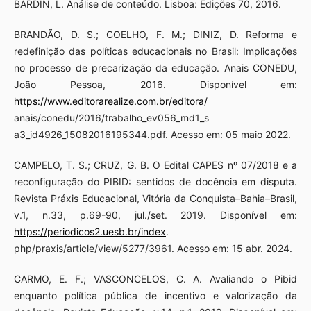
BARDIN, L. Análise de conteúdo. Lisboa: Edições 70, 2016.
BRANDÃO, D. S.; COELHO, F. M.; DINIZ, D. Reforma e
redefinição das políticas educacionais no Brasil: Implicações
no processo de precarização da educação. Anais CONEDU,
João Pessoa, 2016. Disponível em:
https://www.editorarealize.com.br/editora/
anais/conedu/2016/trabalho_ev056_md1_s
a3_id4926_15082016195344.pdf. Acesso em: 05 maio 2022.
CAMPELO, T. S.; CRUZ, G. B. O Edital CAPES nº 07/2018 e a
reconfiguração do PIBID: sentidos de docência em disputa.
Revista Práxis Educacional, Vitória da Conquista–Bahia–Brasil,
v.1, n.33, p.69-90, jul./set. 2019. Disponível em:
https://periodicos2.uesb.br/index
.
php/praxis/article/view/5277/3961. Acesso em: 15 abr. 2024.
CARMO, E. F.; VASCONCELOS, C. A. Avaliando o Pibid
enquanto política pública de incentivo e valorização da