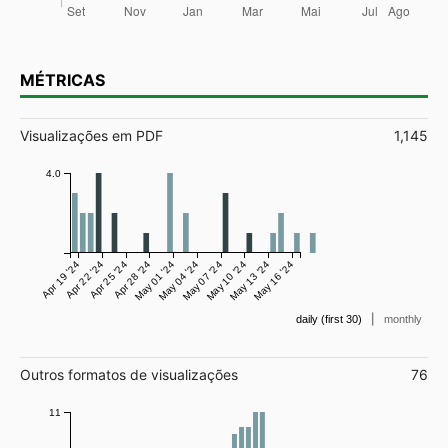
MÉTRICAS
Visualizações em PDF
1,145
4.0
Apr 19 '24
Apr 22 '24
Apr 25 '24
Apr 28 '24
May 01 '24
May 04 '24
May 07 '24
May 10 '24
May 13 '24
May 16 '24
|
daily (first 30)
monthly
Outros formatos de visualizações
76
11