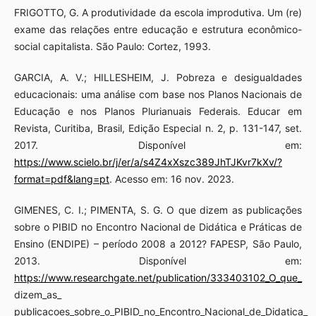
FRIGOTTO, G. A produtividade da escola improdutiva. Um (re)
exame das relações entre educação e estrutura econômico-
social capitalista. São Paulo: Cortez, 1993.
GARCIA, A. V.; HILLESHEIM, J. Pobreza e desigualdades
educacionais: uma análise com base nos Planos Nacionais de
Educação e nos Planos Plurianuais Federais. Educar em
Revista, Curitiba, Brasil, Edição Especial n. 2, p. 131-147, set.
2017. Disponível em:
https://www.scielo.br/j/er/a/s4Z4xXszc389JhTJKvr7kXv/?
format=pdf&lang=pt
. Acesso em: 16 nov. 2023.
GIMENES, C. I.; PIMENTA, S. G. O que dizem as publicações
sobre o PIBID no Encontro Nacional de Didática e Práticas de
Ensino (ENDIPE) – período 2008 a 2012? FAPESP, São Paulo,
2013. Disponível em:
https://www.researchgate.net/publication/333403102_O_que_
dizem_as_
publicacoes_sobre_o_PIBID_no_Encontro_Nacional_de_Didatica_