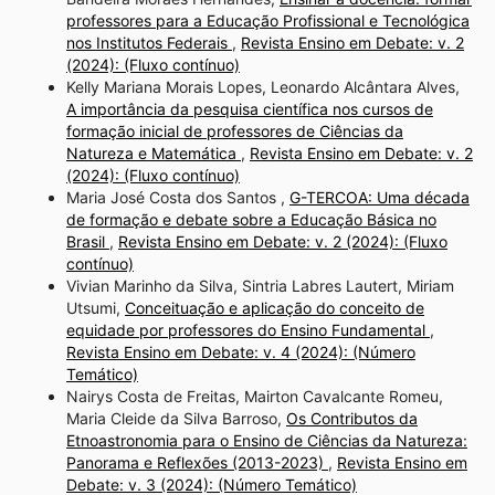
professores para a Educação Profissional e Tecnológica
nos Institutos Federais
,
Revista Ensino em Debate: v. 2
(2024): (Fluxo contínuo)
Kelly Mariana Morais Lopes, Leonardo Alcântara Alves,
A importância da pesquisa científica nos cursos de
formação inicial de professores de Ciências da
Natureza e Matemática
,
Revista Ensino em Debate: v. 2
(2024): (Fluxo contínuo)
Maria José Costa dos Santos ,
G-TERCOA: Uma década
de formação e debate sobre a Educação Básica no
Brasil
,
Revista Ensino em Debate: v. 2 (2024): (Fluxo
contínuo)
Vivian Marinho da Silva, Sintria Labres Lautert, Miriam
Utsumi,
Conceituação e aplicação do conceito de
equidade por professores do Ensino Fundamental
,
Revista Ensino em Debate: v. 4 (2024): (Número
Temático)
Nairys Costa de Freitas, Mairton Cavalcante Romeu,
Maria Cleide da Silva Barroso,
Os Contributos da
Etnoastronomia para o Ensino de Ciências da Natureza:
Panorama e Reflexões (2013-2023)
,
Revista Ensino em
Debate: v. 3 (2024): (Número Temático)