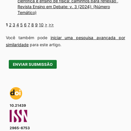
científica e ensino de física: caminhos para reflexão
,
Revista Ensino em Debate: v. 3 (2024): (Número
Temático)
1
2
3
4
5
6
7
8
9
10
>
>>
Você também pode
iniciar uma pesquisa avançada por
similaridade
para este artigo.
ENVIAR SUBMISSÃO
10.21439
2965-6753