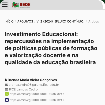
INÍCIO
/
ARQUIVOS
/
V. 2 (2024): (FLUXO CONTÍNUO)
/
Artigos
Investimento Educacional:
repercussões na implementação
de políticas públicas de formação
e valorização docente e na
qualidade da educação brasileira
Brenda Maria Vieira Gonçalves
brenda.vieira06@aluno.ifce.edu.br
IFCE campus Cedro
https://orcid.org/0000-0001-6036-324X
https://orcid.org/0000-0001-6036-324X