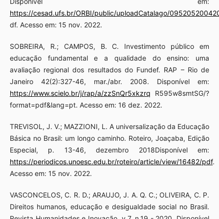
Disponível em:
https://cesad.ufs.br/ORBI/public/uploadCatalago/095205200420
df. Acesso em: 15 nov. 2022.
SOBREIRA, R.; CAMPOS, B. C. Investimento público em
educação fundamental e a qualidade do ensino: uma
avaliação regional dos resultados do Fundef. RAP – Rio de
Janeiro 42(2):327-46, mar./abr. 2008. Disponível em:
https://www.scielo.br/j/rap/a/zzSnQr5xkzrq
R595w8smtSG/?
format=pdf&lang=pt. Acesso em: 16 dez. 2022.
TREVISOL, J. V.; MAZZIONI, L. A universalização da Educação
Básica no Brasil: um longo caminho. Roteiro, Joaçaba, Edição
Especial, p. 13-46, dezembro 2018Disponível em:
https://periodicos.unoesc.edu.br/roteiro/article/view/16482/pdf
.
Acesso em: 15 nov. 2022.
VASCONCELOS, C. R. D.; ARAUJO, J. A. Q. C.; OLIVEIRA, C. P.
Direitos humanos, educação e desigualdade social no Brasil.
Revista Humanidades e Inovação, v.7, n.19 - 2020. Disponível