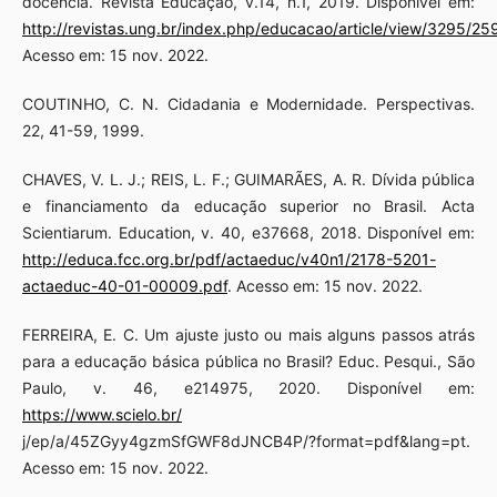
docência. Revista Educação, v.14, n.1, 2019. Disponível em:
http://revistas.ung.br/index.php/educacao/article/view/3295/25
Acesso em: 15 nov. 2022.
COUTINHO, C. N. Cidadania e Modernidade. Perspectivas.
22, 41-59, 1999.
CHAVES, V. L. J.; REIS, L. F.; GUIMARÃES, A. R. Dívida pública
e financiamento da educação superior no Brasil. Acta
Scientiarum. Education, v. 40, e37668, 2018. Disponível em:
http://educa.fcc.org.br/pdf/actaeduc/v40n1/2178-5201-
actaeduc-40-01-00009.pdf
. Acesso em: 15 nov. 2022.
FERREIRA, E. C. Um ajuste justo ou mais alguns passos atrás
para a educação básica pública no Brasil? Educ. Pesqui., São
Paulo, v. 46, e214975, 2020. Disponível em:
https://www.scielo.br/
j/ep/a/45ZGyy4gzmSfGWF8dJNCB4P/?format=pdf&lang=pt.
Acesso em: 15 nov. 2022.