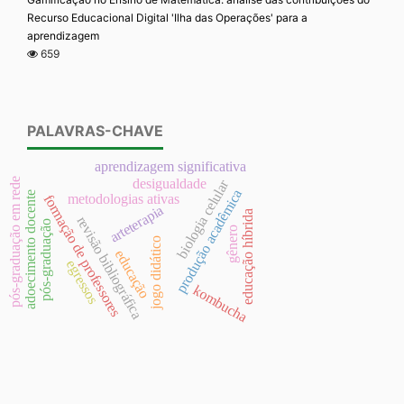
Recurso Educacional Digital 'Ilha das Operações' para a
aprendizagem
659
PALAVRAS-CHAVE
aprendizagem significativa
desigualdade
pós-graduação em rede
biologia celular
produção acadêmica
adoecimento docente
metodologias ativas
formação de professores
arteterapia
educação híbrida
revisão bibliográfica
pós-graduação
gênero
jogo didático
educação
egressos
kombucha