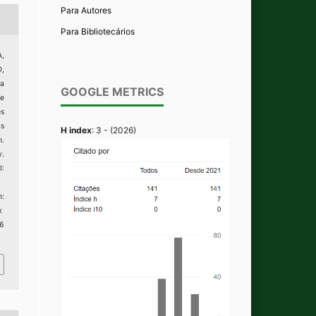
Para Autores
Para Bibliotecários
,
,
ga
GOOGLE METRICS
e
es
as
H index
: 3 - (2026)
.
v.
:
:
x
 6