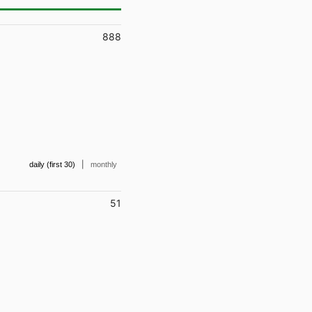
888
|
daily (first 30)
monthly
51