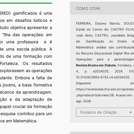
COMO CITAR
s (RED) gamificados é uma
nos em desafios lúdicos e
FERREIRA, Dayany Barros; SOUZA
tudo objetiva apresentar a
Danilo do Carmo de; CASTRO FILHO
) “Ilha das operações: em
José Aires; CASTRO, Juscileide Bra
or uma professora e 4
de. Gamificação no Ensino d
Matemática: análise das contribuiçõ
de uma escola pública. A
do Recurso Educacional Digital ’Ilha d
tado de uma formação com
Operações’ para a aprendizagem
ortaleza. Os resultados
Revista Ensino em Debate
, Fortaleza, 
 explorassem as operações
4, p. e2024025, 2024. DOI
ulante. Embora a falta de
10.21439/2965-6753.v4.e2024025.
Disponível em
s jovens, a base formativa
https://revistarede.ifce.edu.br/ojs/inde
 alcance da aprendizagem.
.php/rede/article/view/38. Acesso em:
ação e da adaptação de
ago. 2026.
papel crucial da formação
Fomatos de Citação
 pesquisa contribui para um
nos em Matemática.