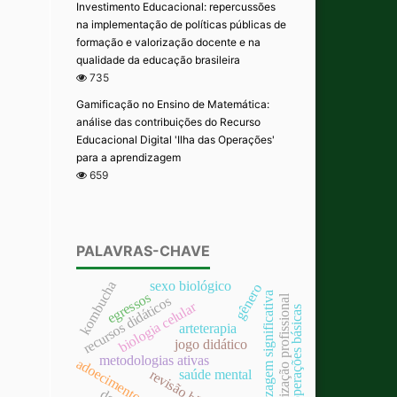
Investimento Educacional: repercussões
na implementação de políticas públicas de
formação e valorização docente e na
qualidade da educação brasileira
735
Gamificação no Ensino de Matemática:
análise das contribuições do Recurso
Educacional Digital 'Ilha das Operações'
para a aprendizagem
659
PALAVRAS-CHAVE
sexo biológico
kombucha
gênero
egressos
aprendizagem significativa
valorização profissional
recursos didáticos
biologia celular
operações básicas
arteterapia
jogo didático
metodologias ativas
adoecimento docente
saúde mental