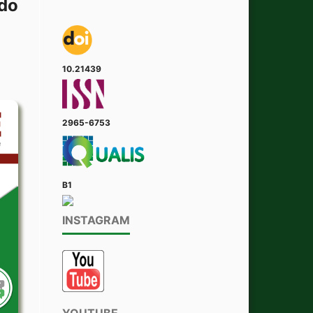
 do
10.21439
2965-6753
B1
INSTAGRAM
YOUTUBE