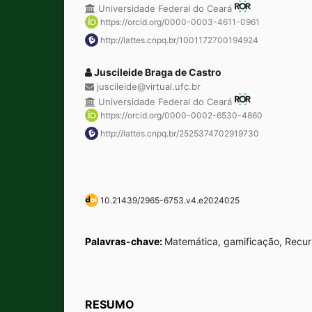
Universidade Federal do Ceará
https://orcid.org/0000-0003-4611-0961
http://lattes.cnpq.br/1001172700194924
Juscileide Braga de Castro
juscileide@virtual.ufc.br
Universidade Federal do Ceará
https://orcid.org/0000-0002-6530-4860
http://lattes.cnpq.br/2525374702919730
10.21439/2965-6753.v4.e2024025
Palavras-chave:
Matemática, gamificação, Recurs
RESUMO