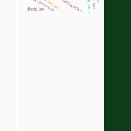
revisão bibliográfica
desigualdade
disciplina