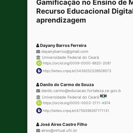
Gamificação no Ensino de M
Recurso Educacional Digital
aprendizagem
Dayany Barros Ferreira
dayanybarros@gmail.com
Universidade Federal do Ceará
https://orcid.org/0009-0000-8620-2081
http://lattes.cnpq.br/3436252328508573
Danilo do Carmo de Souza
danilo.carmo@educacao.fortaleza.ce.gov.b
Universidade Federal do Ceará
https://orcid.org/0000-0003-2111-4974
http://lattes.cnpq.br/4759396267171131
José Aires Castro Filho
aires@virtual.ufc.br