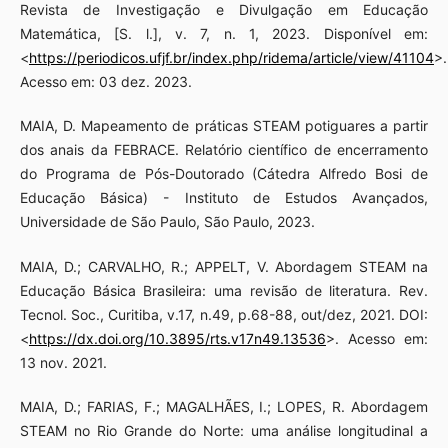
Revista de Investigação e Divulgação em Educação
Matemática, [S. l.], v. 7, n. 1, 2023. Disponível em:
<
https://periodicos.ufjf.br/index.php/ridema/article/view/41104
>.
Acesso em: 03 dez. 2023.
MAIA, D. Mapeamento de práticas STEAM potiguares a partir
dos anais da FEBRACE. Relatório científico de encerramento
do Programa de Pós-Doutorado (Cátedra Alfredo Bosi de
Educação Básica) - Instituto de Estudos Avançados,
Universidade de São Paulo, São Paulo, 2023.
MAIA, D.; CARVALHO, R.; APPELT, V. Abordagem STEAM na
Educação Básica Brasileira: uma revisão de literatura. Rev.
Tecnol. Soc., Curitiba, v.17, n.49, p.68-88, out/dez, 2021. DOI:
<
https://dx.doi.org/10.3895/rts.v17n49.13536
>. Acesso em:
13 nov. 2021.
MAIA, D.; FARIAS, F.; MAGALHÃES, I.; LOPES, R. Abordagem
STEAM no Rio Grande do Norte: uma análise longitudinal a