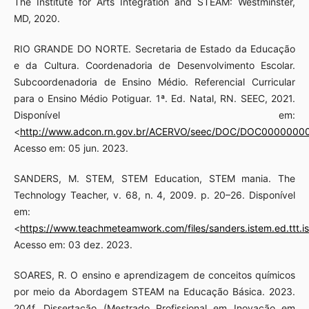
The Institute for Arts Integration and STEAM: Westminster,
MD, 2020.
RIO GRANDE DO NORTE. Secretaria de Estado da Educação
e da Cultura. Coordenadoria de Desenvolvimento Escolar.
Subcoordenadoria de Ensino Médio. Referencial Curricular
para o Ensino Médio Potiguar. 1ª. Ed. Natal, RN. SEEC, 2021.
Disponível em:
<
http://www.adcon.rn.gov.br/ACERVO/seec/DOC/DOC0000000
Acesso em: 05 jun. 2023.
SANDERS, M. STEM, STEM Education, STEM mania. The
Technology Teacher, v. 68, n. 4, 2009. p. 20–26. Disponível
em:
<
https://www.teachmeteamwork.com/files/sanders.istem.ed.ttt.i
Acesso em: 03 dez. 2023.
SOARES, R. O ensino e aprendizagem de conceitos químicos
por meio da Abordagem STEAM na Educação Básica. 2023.
204f. Dissertação (Mestrado Profissional em Inovação em