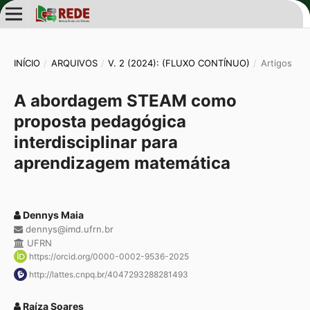
INÍCIO
/
ARQUIVOS
/
V. 2 (2024): (FLUXO CONTÍNUO)
/
Artigos
A abordagem STEAM como
proposta pedagógica
interdisciplinar para
aprendizagem matemática
Dennys Maia
dennys@imd.ufrn.br
UFRN
https://orcid.org/0000-0002-9536-2025
http://lattes.cnpq.br/4047293288281493
Raíza Soares