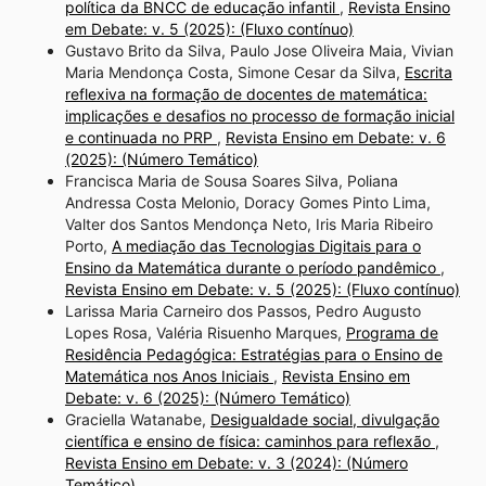
política da BNCC de educação infantil
,
Revista Ensino
em Debate: v. 5 (2025): (Fluxo contínuo)
Gustavo Brito da Silva, Paulo Jose Oliveira Maia, Vivian
Maria Mendonça Costa, Simone Cesar da Silva,
Escrita
reflexiva na formação de docentes de matemática:
implicações e desafios no processo de formação inicial
e continuada no PRP
,
Revista Ensino em Debate: v. 6
(2025): (Número Temático)
Francisca Maria de Sousa Soares Silva, Poliana
Andressa Costa Melonio, Doracy Gomes Pinto Lima,
Valter dos Santos Mendonça Neto, Iris Maria Ribeiro
Porto,
A mediação das Tecnologias Digitais para o
Ensino da Matemática durante o período pandêmico
,
Revista Ensino em Debate: v. 5 (2025): (Fluxo contínuo)
Larissa Maria Carneiro dos Passos, Pedro Augusto
Lopes Rosa, Valéria Risuenho Marques,
Programa de
Residência Pedagógica: Estratégias para o Ensino de
Matemática nos Anos Iniciais
,
Revista Ensino em
Debate: v. 6 (2025): (Número Temático)
Graciella Watanabe,
Desigualdade social, divulgação
científica e ensino de física: caminhos para reflexão
,
Revista Ensino em Debate: v. 3 (2024): (Número
Temático)