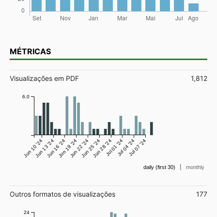
MÉTRICAS
Visualizações em PDF
1,812
6.0
Jun 10 '24
Jun 13 '24
Jun 16 '24
Jun 19 '24
Jun 22 '24
Jun 25 '24
Jun 28 '24
Jul 01 '24
Jul 04 '24
Jul 07 '24
|
daily (first 30)
monthly
Outros formatos de visualizações
177
24