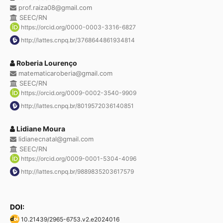
prof.raiza08@gmail.com
SEEC/RN
https://orcid.org/0000-0003-3316-6827
http://lattes.cnpq.br/3768644861934814
Roberia Lourenço
matematicaroberia@gmail.com
SEEC/RN
https://orcid.org/0009-0002-3540-9909
http://lattes.cnpq.br/8019572036140851
Lidiane Moura
lidianecnatal@gmail.com
SEEC/RN
https://orcid.org/0009-0001-5304-4096
http://lattes.cnpq.br/9889835203617579
DOI:
10.21439/2965-6753.v2.e2024016