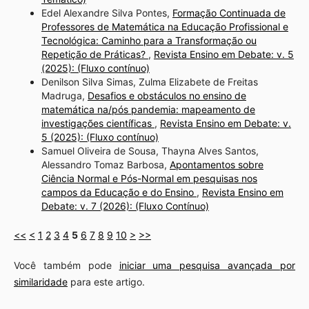
Edel Alexandre Silva Pontes,
Formação Continuada de
Professores de Matemática na Educação Profissional e
Tecnológica: Caminho para a Transformação ou
Repetição de Práticas?
,
Revista Ensino em Debate: v. 5
(2025): (Fluxo contínuo)
Denilson Silva Simas, Zulma Elizabete de Freitas
Madruga,
Desafios e obstáculos no ensino de
matemática na/pós pandemia: mapeamento de
investigações científicas
,
Revista Ensino em Debate: v.
5 (2025): (Fluxo contínuo)
Samuel Oliveira de Sousa, Thayna Alves Santos,
Alessandro Tomaz Barbosa,
Apontamentos sobre
Ciência Normal e Pós-Normal em pesquisas nos
campos da Educação e do Ensino
,
Revista Ensino em
Debate: v. 7 (2026): (Fluxo Contínuo)
<<
<
1
2
3
4
5
6
7
8
9
10
>
>>
Você também pode
iniciar uma pesquisa avançada por
similaridade
para este artigo.