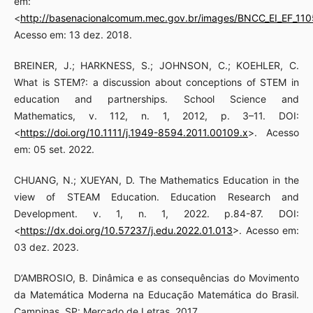
em:
<
http://basenacionalcomum.mec.gov.br/images/BNCC_EI_EF_11051
Acesso em: 13 dez. 2018.
BREINER, J.; HARKNESS, S.; JOHNSON, C.; KOEHLER, C.
What is STEM?: a discussion about conceptions of STEM in
education and partnerships. School Science and
Mathematics, v. 112, n. 1, 2012, p. 3–11. DOI:
<
https://doi.org/10.1111/j.1949-8594.2011.00109.x
>. Acesso
em: 05 set. 2022.
CHUANG, N.; XUEYAN, D. The Mathematics Education in the
view of STEAM Education. Education Research and
Development. v. 1, n. 1, 2022. p.84-87. DOI:
<
https://dx.doi.org/10.57237/j.edu.2022.01.013
>. Acesso em:
03 dez. 2023.
D’AMBROSIO, B. Dinâmica e as consequências do Movimento
da Matemática Moderna na Educação Matemática do Brasil.
Campinas, SP: Mercado de Letras, 2017.