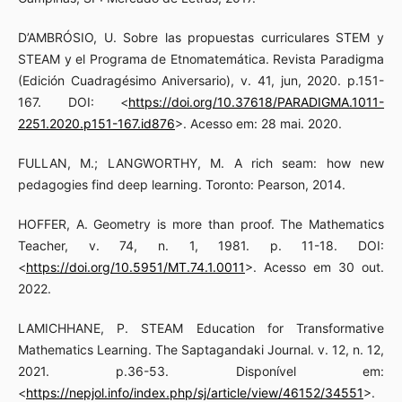
D’AMBRÓSIO, U. Sobre las propuestas curriculares STEM y
STEAM y el Programa de Etnomatemática. Revista Paradigma
(Edición Cuadragésimo Aniversario), v. 41, jun, 2020. p.151-
167. DOI: <
https://doi.org/10.37618/PARADIGMA.1011-
2251.2020.p151-167.id876
>. Acesso em: 28 mai. 2020.
FULLAN, M.; LANGWORTHY, M. A rich seam: how new
pedagogies find deep learning. Toronto: Pearson, 2014.
HOFFER, A. Geometry is more than proof. The Mathematics
Teacher, v. 74, n. 1, 1981. p. 11-18. DOI:
<
https://doi.org/10.5951/MT.74.1.0011
>. Acesso em 30 out.
2022.
LAMICHHANE, P. STEAM Education for Transformative
Mathematics Learning. The Saptagandaki Journal. v. 12, n. 12,
2021. p.36-53. Disponível em:
<
https://nepjol.info/index.php/sj/article/view/46152/34551
>.