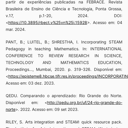
partir de experiências publicadas na FEBRACE. Revista
Brasileira de Ensino de Ciência e Tecnologia, Ponta Grossa,
v.17, p.1-20, 2024. DOI:
<
https://10.3895/rbect.v%25vn%25i.15928
>. Acesso em: 04
mar. 2024.
PANT, B.; LUITEL, B.; SHRESTHA, I. Incorporating STEAM
Pedagogy in teaching Mathematics. In: INTERNATIONAL
CONFERENCE TO REVIEW RESEARCH IN SCIENCE,
TECHNOLOGY AND MATHEMATICS EDUCATION,
Proceedings…, Mumbai, 2020. p. 319-326. Disponível em:
<
https://episteme8.hbcse.tifr.res.in/proceedings/INCO
Acesso em: 03 dez. 2023.
QEDU. Comparando o aprendizado: Rio Grande do Norte.
Disponível em: <
http://qedu.org.br/uf/24-rio-grande-do-
norte
>. 2022. Acesso em: 09 set 2023.
RILEY, S. Arts integration and STEAM: quick resource pack.